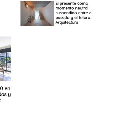
El presente como
momento neutral
suspendido entre el
pasado y el futuro.
Arquitectura
evocadora en una
casa en Zenpukuji
0 en
das y
z