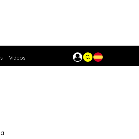
as
Videos
na