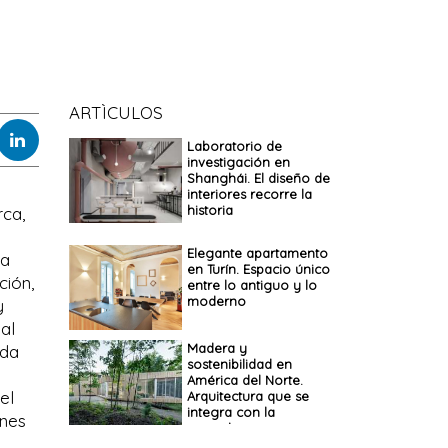
ARTÌCULOS
Laboratorio de
investigación en
Shanghái. El diseño de
interiores recorre la
historia
rca,
Elegante apartamento
ta
en Turín. Espacio único
ción,
entre lo antiguo y lo
moderno
y
al
Madera y
ada
sostenibilidad en
América del Norte.
el
Arquitectura que se
integra con la
ones
naturaleza