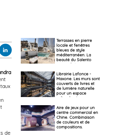
Terrasses en pierre
locale et fenêtres
bleues de style
méditerranéen. La
beauté du Salento
reprend vie
andra
Librairie Lafonce -
ent
Maxone. Les murs sont
couverts de livres et
ntaux
de lumière naturelle
pour un espace
culturel unique
en
t
Aire de jeux pour un
centre commercial en
Chine. Combinaison
de couleurs et de
compositions.
ts de