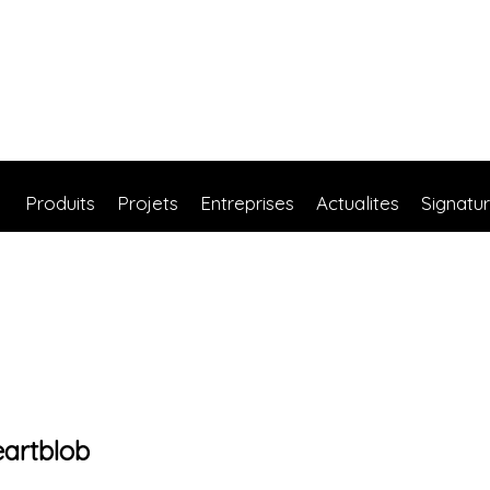
Produits
Projets
Entreprises
Actualites
Signatu
eartblob