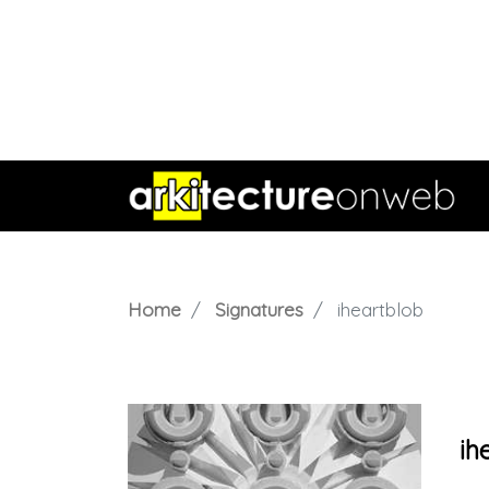
Home
Signatures
iheartblob
ih