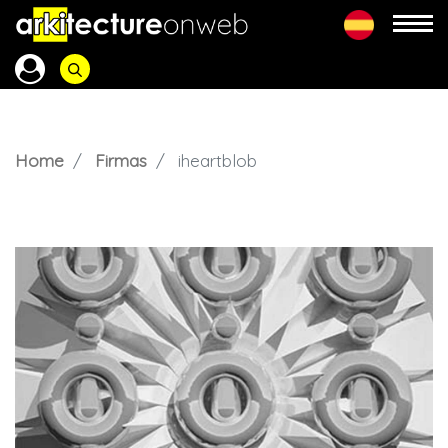
Home
Firmas
iheartblob