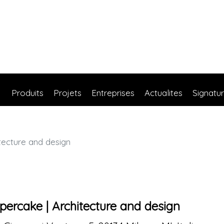
Produits
Projets
Entreprises
Actualites
Signatu
tecture and design
percake | Architecture and design