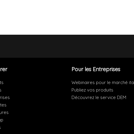
rer
Pour les Entreprises
ts
Webinaires pour le marché ita
s
Publiez vos produits
rises
Découvrez le service DEM
ites
ures
ap
s