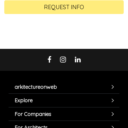
REQUEST INFO
arkitectureonweb
Explore
For Companies
For Architects