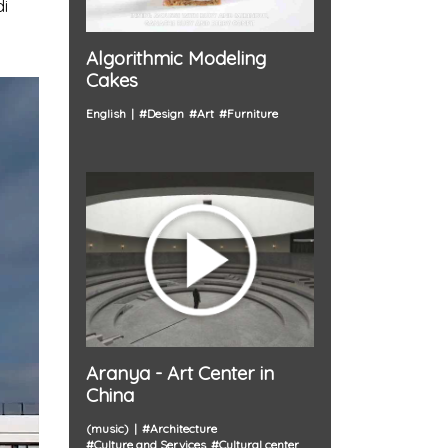
di
Algorithmic Modeling
Cakes
English
#
Design
#
Art
#
Furniture
Aranya - Art Center in
China
(music)
#
Architecture
#
Culture and Services
#
Cultural center