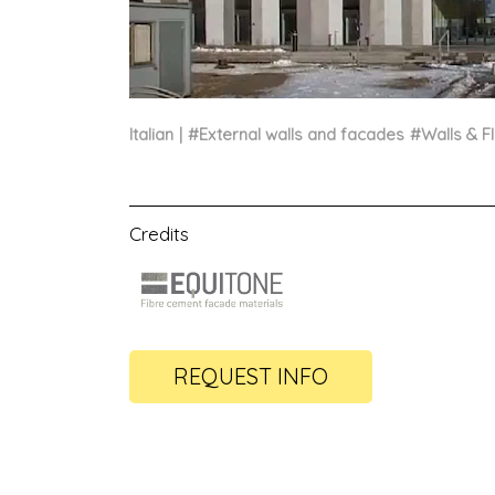
Italian
#
External walls and facades
#
Walls & F
Credits
REQUEST INFO