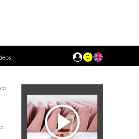
ideos
ico
Le