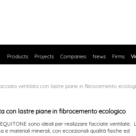
Products
Projects
Companies
News
Firms
V
acciata ventilata con lastre piane in fibrocemento ecolog
ata con lastre piane in fibrocemento ecologico
 EQUITONE sono ideali per realizzare facciate ventilate. 
e materiali minerali, con eccezionali qualità fisiche ed