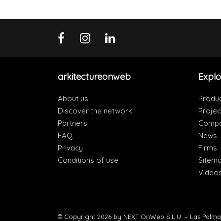
arkitectureonweb
Explo
About us
Produ
Discover the network
Projec
Partners
Compa
FAQ
News
Privacy
Firms
Conditions of use
Sitem
Video
© Copyright 2026 by NEXT OnWeb S.L.U. – Las Palma