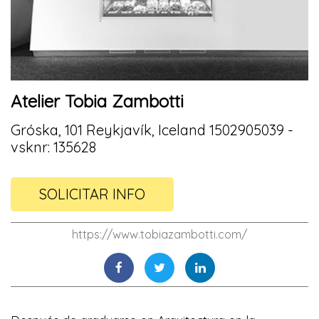
Atelier Tobia Zambotti
Gróska, 101 Reykjavík, Iceland 1502905039 -
vsknr: 135628
SOLICITAR INFO
https://www.tobiazambotti.com/