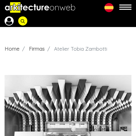
Home
Firmas
Atelier Tobia Zambotti