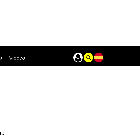
as
Videos
ia