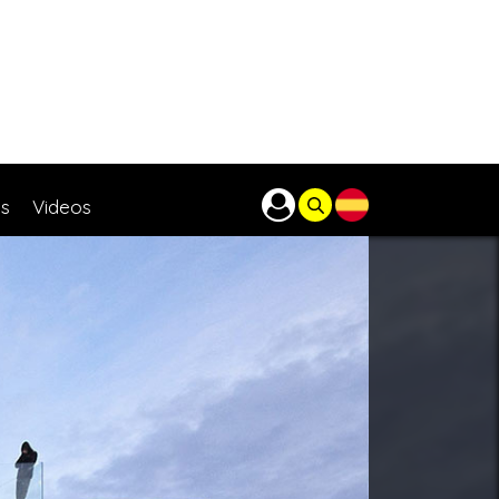
as
Videos