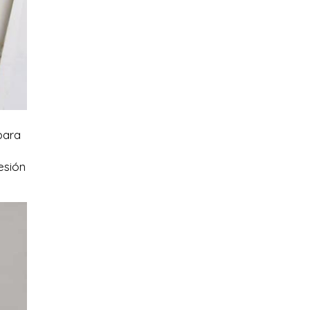
para
esión