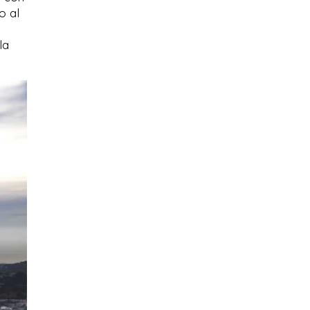
o al
la