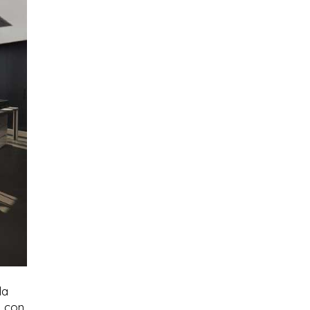
la
o con