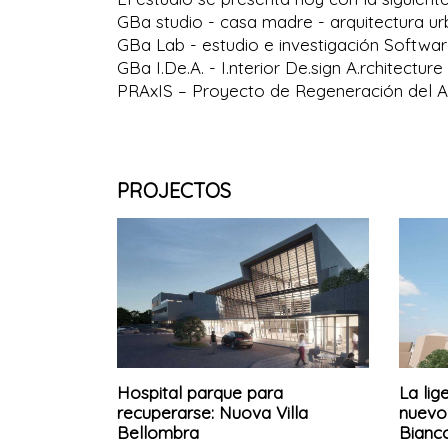
GBa studio - casa madre - arquitectura urb
GBa Lab - estudio e investigación Softwar
GBa I.De.A. - I.nterior De.sign A.rchitectur
PRAxIS – Proyecto de Regeneración del A
PROJECTOS
Hospital parque para
La lig
recuperarse: Nuova Villa
nuevo 
Bellombra
Bianc