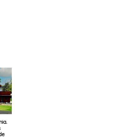
ia.
s
de