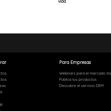
vida
rar
Para Empresas
ctos
Webinars para el mercado ita
ctos
Publica tus productos
sas
Descubre el servicio DEM
as
s
ap
s