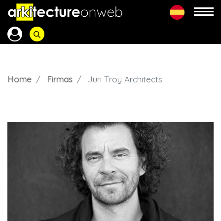
Home
Firmas
Juri Troy Architects