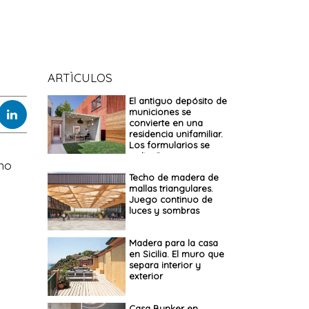
ARTÌCULOS
El antiguo depósito de
municiones se
convierte en una
residencia unifamiliar.
Los formularios se
rediseñan
 no
Techo de madera de
mallas triangulares.
Juego continuo de
luces y sombras
Madera para la casa
en Sicilia. El muro que
separa interior y
exterior
Casa Bunker en