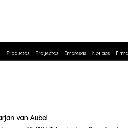
Productos
Proyectos
Empresas
Noticias
Firm
rjan van Aubel