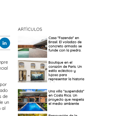
ARTÌCULOS
Casa "Fazenda" en
Brasil. El voladizo de
concreto armado se
funde con la piedra.
mpre
Boutique en el
corazón de París. Un
cial
estilo ecléctico y
lujoso para
representar la historia
de la marca
 por
lado
Una villa "suspendida"
en Costa Rica. Un
s de
proyecto que respeta
de un
el medio ambiente
 al
Renovación de la