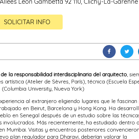
 Allées Léon Gambetta 92 110, Clichy-La-Garenne
SOLICITAR INFO
e la responsabilidad interdisciplinaria del arquitecto
, sie
 artística (Atelier de Sèvres, París), técnica (Escuela Espe
l (Columbia University, Nueva York)
xperiencia al extranjero eligiendo lugares que le fascinan
a trabajado en Beirut, Barcelona y Hong Kong. Ha desarrol
eblo en Senegal después de un estudio sobre las técnica
es involucrados. Más recientemente, ha estudiado dentro 
 en Mumbai. Visitas y encuentros posteriores convencieron
vo plan regulador para Dharavi, deberían valorar la