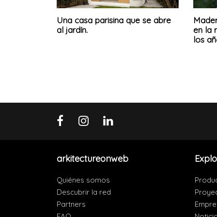
Una casa parisina que se abre
Mader
al jardín.
en la 
los añ
arkitectureonweb
Explo
Quiénes somos
Produ
Descubrir la red
Proye
Partners
Empre
FAQ
Notici