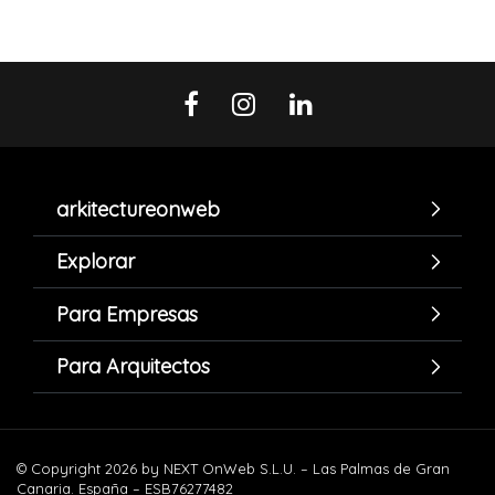
arkitectureonweb
Explorar
Para Empresas
Para Arquitectos
© Copyright 2026 by NEXT OnWeb S.L.U. – Las Palmas de Gran
Canaria. España – ESB76277482