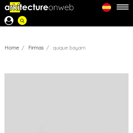
Home
Firmas
quique bayarri