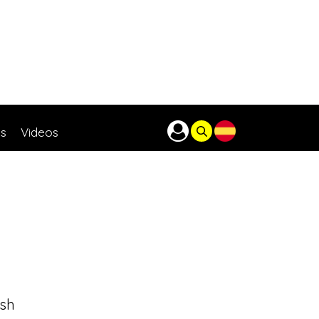
as
Videos
esh