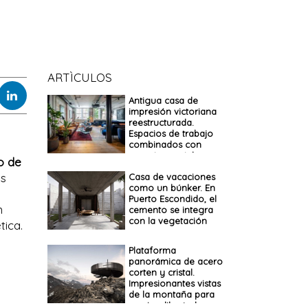
ARTÌCULOS
Antigua casa de
impresión victoriana
reestructurada.
Espacios de trabajo
combinados con
espacios sociales
o de
es
Casa de vacaciones
como un búnker. En
Puerto Escondido, el
n
cemento se integra
con la vegetación
tica.
Plataforma
panorámica de acero
corten y cristal.
Impresionantes vistas
de la montaña para
respirar libertad