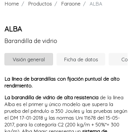
Home
Productos
Faraone
ALBA
ALBA
Barandilla de vidrio
Visión general
Ficha de datos
Com
La línea de barandillas con fijación puntual de alto
rendimiento.
La barandilla de vidrio de alta resistencia
de la línea
Alba es el primer y único modelo que supera la
prueba del péndulo a 350 Joules y las pruebas según
el DM 17-01-2018 y las normas Uni 11678 del 15-05-
2017, para la categoría C2 (200 kg/m + 50%*= 300
kg/m). Alba Magic representa un
sistema de