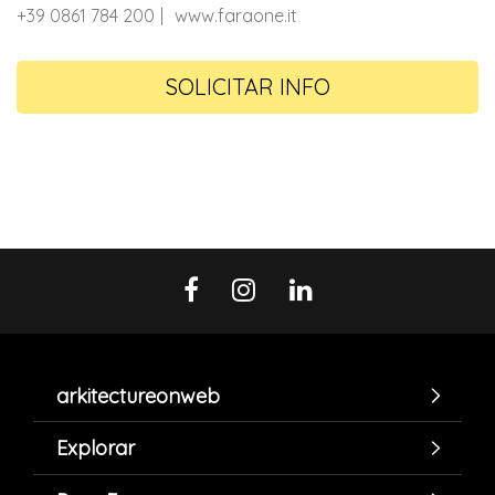
+39 0861 784 200
www.faraone.it
SOLICITAR INFO
arkitectureonweb
Explorar