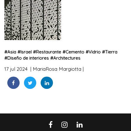
#
Asia
#
Israel
#
Restaurante
#
Cemento
#
Vidrio
#
Tierra
#
Diseño de interiores
#
Architectures
17 jul 2024
MariaRosa Margiotta