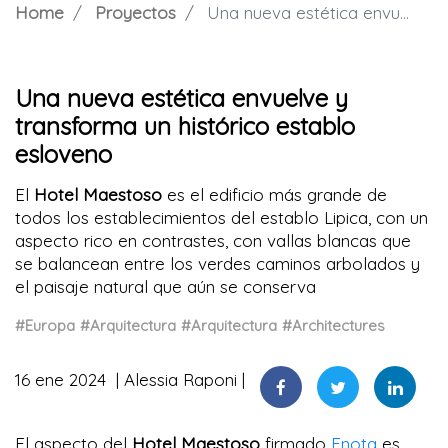
Home
Proyectos
Una nueva estética envuelve y transforma un histórico establo esloveno
Una nueva estética envuelve y
transforma un histórico establo
esloveno
El
Hotel Maestoso
es el edificio más grande de
todos los establecimientos del establo Lipica, con un
aspecto rico en contrastes, con vallas blancas que
se balancean entre los verdes caminos arbolados y
el paisaje natural que aún se conserva
#Europa
#Arquitectura
#Arquitectura
#Architectures
16 ene 2024
Alessia Raponi
El aspecto del
Hotel Maestoso
firmado
Enota
es