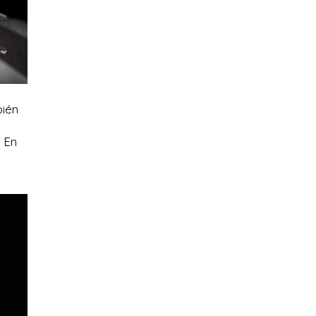
bién
. En