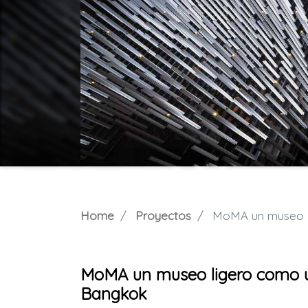
Home
Proyectos
MoMA un museo lig
MoMA un museo ligero como un
Bangkok