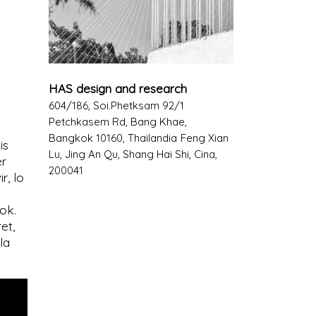
HAS design and research
604/186, Soi.Phetksam 92/1
Petchkasem Rd, Bang Khae,
Bangkok 10160, Thailandia
Feng Xian
is
Lu, Jing An Qu, Shang Hai Shi, Cina,
er
200041
r, lo
ok.
et,
la