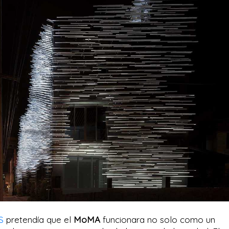
S
pretendía que el
MoMA
funcionara no solo como un