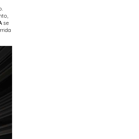
o.
nto,
A
se
rrida