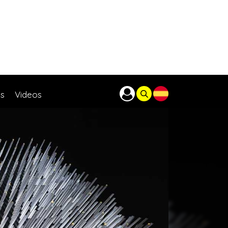
as
Videos