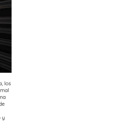
, los
rmal
una
 de
o y