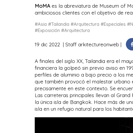
MoMA
es la abreviatura de Museum of Mod
ambiciosos clientes con el objetivo de rea
#Asia
#Tailandia
#Arquitectura
#Especiales
#N
#Exposición
#Arquitectura
19 dic 2022
Staff arkitectureonweb
A finales del siglo XX, Tailandia era el may
financiera la golpeó sin previo aviso en 199
perfiles de aluminio a bajo precio a los me
que también provocó el malestar urbano e
precisamente en este contexto. Se encuen
Las carreteras principales llevan al Gran
la única isla de Bangkok. Hace más de una
isla en un refugio natural para los habita