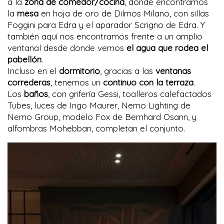
a la
zona de comedor/cocina
, donde encontramos
la
mesa
en hoja de oro de Dilmos Milano, con sillas
Foggini para Edra y el aparador Scrigno de Edra. Y
también aquí nos encontramos frente a un amplio
ventanal desde donde vemos
el agua que rodea el
pabellón
.
Incluso en el
dormitorio
, gracias a las
ventanas
correderas
, tenemos un
continuo con la terraza
.
Los
baños
, con grifería Gessi, toalleros calefactados
Tubes, luces de Ingo Maurer, Nemo Lighting de
Nemo Group, modelo Fox de Bernhard Osann, y
alfombras Mohebban, completan el conjunto.