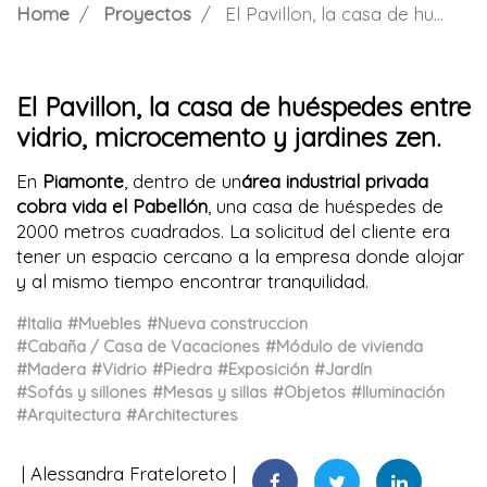
Home
Proyectos
El Pavillon, la casa de huéspedes entre vidrio, microcemento y jardines zen.
El Pavillon, la casa de huéspedes entre
vidrio, microcemento y jardines zen.
En
Piamonte
, dentro de un
área industrial privada
cobra vida el Pabellón
, una casa de huéspedes de
2000 metros cuadrados. La solicitud del cliente era
tener un espacio cercano a la empresa donde alojar
y al mismo tiempo encontrar tranquilidad.
#Italia
#Muebles
#Nueva construccion
#Cabaña / Casa de Vacaciones
#Módulo de vivienda
#Madera
#Vidrio
#Piedra
#Exposición
#Jardín
#Sofás y sillones
#Mesas y sillas
#Objetos
#Iluminación
#Arquitectura
#Architectures
Alessandra Frateloreto