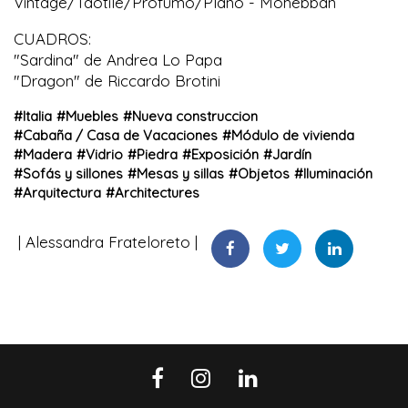
Vintage/Taotile/Profumo/Plano - Mohebban
CUADROS:
"Sardina" de Andrea Lo Papa
"Dragon" de Riccardo Brotini
#
Italia
#
Muebles
#
Nueva construccion
#
Cabaña / Casa de Vacaciones
#
Módulo de vivienda
#
Madera
#
Vidrio
#
Piedra
#
Exposición
#
Jardín
#
Sofás y sillones
#
Mesas y sillas
#
Objetos
#
Iluminación
#
Arquitectura
#
Architectures
Alessandra Frateloreto