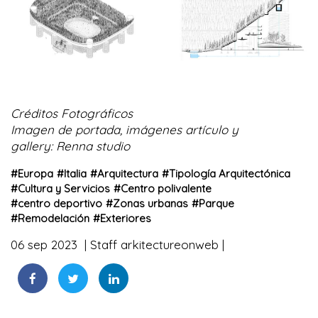
Créditos Fotográficos
Imagen de portada, imágenes artículo y
gallery: Renna studio
#
Europa
#
Italia
#
Arquitectura
#
Tipología Arquitectónica
#
Cultura y Servicios
#
Centro polivalente
#
centro deportivo
#
Zonas urbanas
#
Parque
#
Remodelación
#
Exteriores
06 sep 2023
Staff arkitectureonweb