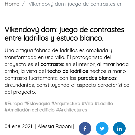
Home
Víkendový dom: juego de contrastes entre ladrillos y estuco blanco.
Víkendový dom: juego de contrastes
entre ladrillos y estuco blanco.
Una antigua fábrica de ladrillos es ampliada y
transformada en una villa. El protagonista del
proyecto es el
contraste
: en el interior, al mirar hacia
arriba, la vista del
techo de ladrillos
hechos a mano
contrasta fuertemente con las
paredes blancas
circundantes, constituyendo el aspecto característico
del proyecto.
#Europa
#Eslovaquia
#Arquitectura
#Villa
#Ladrillo
#Ampliación del edificio
#Architectures
04 ene 2021
Alessia Raponi