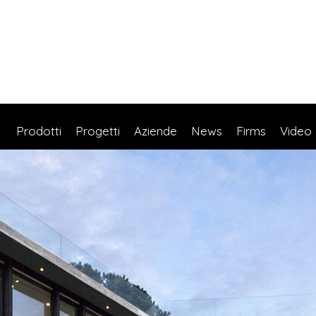
Prodotti
Progetti
Aziende
News
Firms
Video