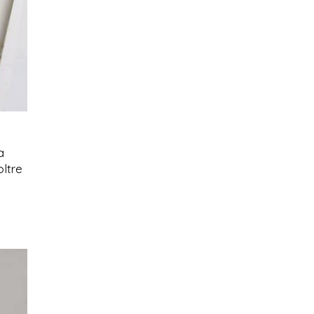
a
oltre