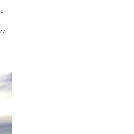
so
asa