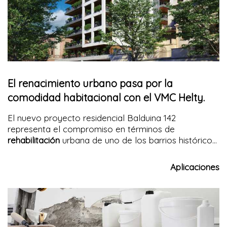
la estética de la fachada en su autenticidad.
El renacimiento urbano pasa por la
comodidad habitacional con el VMC Helty.
El nuevo proyecto residencial Balduina 142
representa el compromiso en términos de
rehabilitación
urbana de uno de los barrios históricos
de la capital. La estética moderna de la fachada se
combina con tecnologías e instalaciones de alto
Aplicaciones
nivel, como los sistemas de
VMC Flow40 Helty
elegidos para la renovación y filtración del aire en
todos los apartamentos.