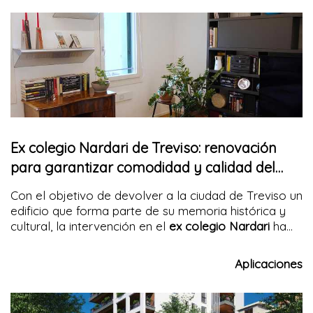
estas intervenciones deben ser
seguras, duraderas y
económicamente sostenibles. DELTA®-PT propone
una solución al problema.
Ex colegio Nardari de Treviso: renovación
para garantizar comodidad y calidad del
aire
Con el objetivo de devolver a la ciudad de Treviso un
edificio que forma parte de su memoria histórica y
cultural, la intervención en el
ex colegio Nardari
ha
dado un nuevo propósito residencial al inmueble,
equipándolo con las tecnologías más modernas para
Aplicaciones
el confort habitacional
. Los sistemas de VMC Helty
Flow 40 han
permitido el continuo recambio de aire
y
el control de la humedad en interiores, preservando