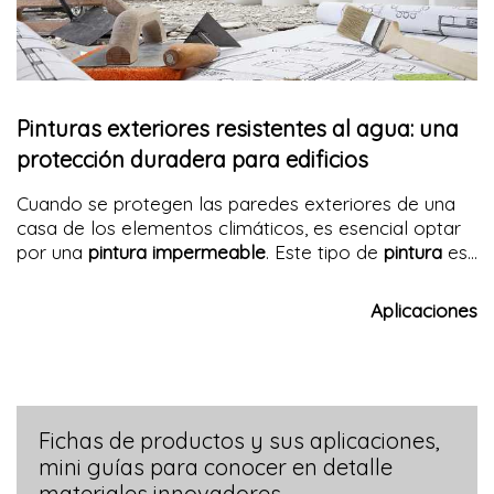
Pinturas exteriores resistentes al agua: una
protección duradera para edificios
Cuando se protegen las paredes exteriores de una
casa de los elementos climáticos, es esencial optar
por una
pintura impermeable
. Este tipo de
pintura
es
crucial para prevenir daños que la humedad, la lluvia
y otras condiciones climáticas pueden causar en las
Aplicaciones
superficies exteriores. Al utilizar
pinturas
específicamente formuladas para
resistir el agua
, es
posible mantener la estética y garantizar una
defensa duradera de la casa.
Fichas de productos y sus aplicaciones,
mini guías para conocer en detalle
materiales innovadores