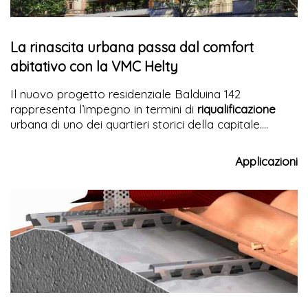
La rinascita urbana passa dal comfort
abitativo con la VMC Helty
Il nuovo progetto residenziale Balduina 142
rappresenta l’impegno in termini di
riqualificazione
urbana di uno dei quartieri storici della capitale.
L’estetica moderna della facciata si combina a
tecnologie e impianti di altissimo livello, come i
Applicazioni
sistemi di
VMC Flow40 Helty
scelti per il ricambio e la
filtrazione dell’aria in tutti gli appartamenti.