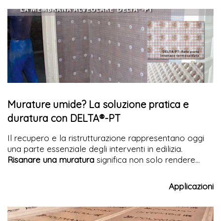
unisce efficacia, durabilità e compatibilità con le
murature esistenti.
Murature umide? La soluzione pratica e
duratura con DELTA®-PT
Il recupero e la ristrutturazione rappresentano oggi
una parte essenziale degli interventi in edilizia.
Risanare una muratura
significa non solo rendere
nuovamente abitabili ambienti degradati, ma anche
preservare il patrimonio storico architettonico.
Applicazioni
Tuttavia, questi interventi devono essere
sicuri,
duraturi ed economicamente sostenibili. DELTA®-PT
propone una soluzione al problema.