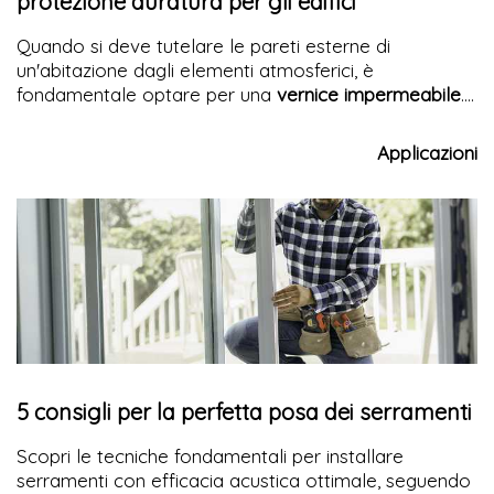
protezione duratura per gli edifici
Quando si deve tutelare le pareti esterne di
un'abitazione dagli elementi atmosferici, è
fondamentale optare per una
vernice impermeabile
.
Questo tipo di
pittura
è cruciale per prevenire i danni
che umidità, piogge e altre condizioni meteorologiche
Applicazioni
possono arrecare alle superfici esterne. Utilizzando
pitture
specificatamente formulate per
resistere
all'acqua,
è possibile mantenere l'estetica e
assicurare una difesa duratura della propria casa.
5 consigli per la perfetta posa dei serramenti
Scopri le tecniche fondamentali per installare
serramenti con efficacia acustica ottimale, seguendo