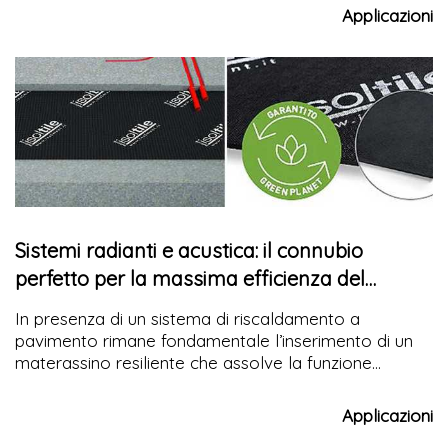
dovuti principalmente all'esposizione agli elementi
Applicazioni
atmosferici e all'inquinamento, nonché a possibili
difetti di progettazione o costruzione. Di
conseguenza, è fondamentale programmare e
realizzare con continuità interventi di manutenzione
delle facciate, affidandosi a installatori qualificati e
competenti come Settef, che si specializza anche nel
restauro
di strutture di vario tipo.
Sistemi radianti e acustica: il connubio
perfetto per la massima efficienza del
pavimento
In presenza di un sistema di riscaldamento a
pavimento rimane fondamentale l’inserimento di un
materassino resiliente che assolve la funzione
acustica e garantisce l’efficienza del sistema
Applicazioni