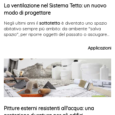
La ventilazione nel Sistema Tetto: un nuovo
modo di progettare
Negli ultimi anni il
sottotetto
è diventato uno spazio
abitativo sempre più ambito: da ambiente "salva
spazio", per riporre oggetti del passato o asciugare
la biancheria, e zona buffer, capace di proteggere le
abitazioni sottostanti da freddo in inverno e caldo in
Applicazioni
estate, è diventato un luogo in cui poter abitare,
incrementando la densità abitativa
senza intaccare il
consumo del suolo
Pitture esterni resistenti all'acqua: una