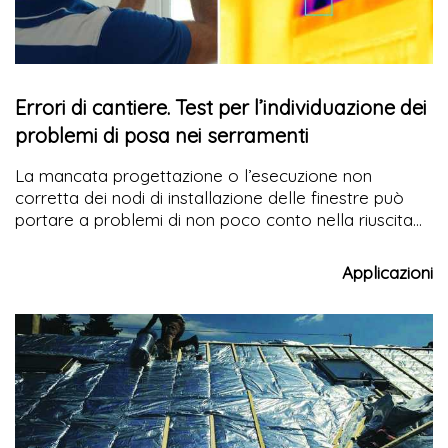
Errori di cantiere. Test per l’individuazione dei
problemi di posa nei serramenti
La mancata progettazione o l’esecuzione non
corretta dei nodi di installazione delle finestre può
portare a problemi di non poco conto nella riuscita
ad opera d’arte degli edifici. In seguito a numerose
richieste di consulenza tecnica, l’azienda Posaclima
Applicazioni
ha ideato una metodologia di test per la ricerca delle
cause ai vari problemi che si possono verificare in
corrispondenza del nodo finestra.