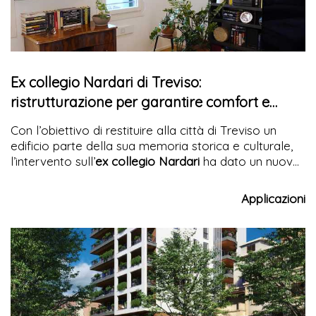
Ex collegio Nardari di Treviso:
ristrutturazione per garantire comfort e
qualità dell'aria
Con l’obiettivo di restituire alla città di Treviso un
edificio parte della sua memoria storica e culturale,
l’intervento sull’
ex collegio Nardari
ha dato un nuovo
scopo residenziale all’immobile,
dotandolo delle più
moderne tecnologie per il comfort abitativo
. I sistemi
Applicazioni
di VMC Helty Flow 40 hanno
permesso il continuo
ricambio dell’aria
e il controllo dell’umidità indoor,
preservando l’estetica della facciata nella sua
autenticità.