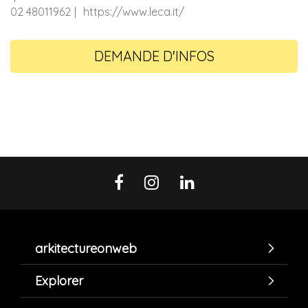
02 48011962
https://www.leca.it/
DEMANDE D'INFOS
arkitectureonweb
Explorer