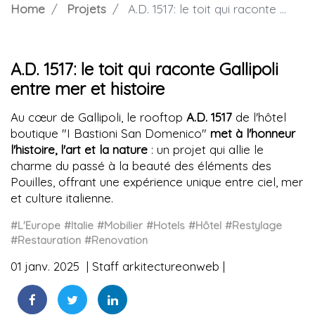
Home
Projets
A.D. 1517: le toit qui raconte Gallipoli entre mer et histoire
A.D. 1517: le toit qui raconte Gallipoli
entre mer et histoire
Au cœur de Gallipoli, le rooftop
A.D. 1517
de l'hôtel
boutique "I Bastioni San Domenico"
met à l'honneur
l'histoire, l'art et la nature
: un projet qui allie le
charme du passé à la beauté des éléments des
Pouilles, offrant une expérience unique entre ciel, mer
et culture italienne.
#L'Europe
#Italie
#Mobilier
#Hotels
#Hôtel
#Restylage
#Restauration
#Renovation
01 janv. 2025
Staff arkitectureonweb