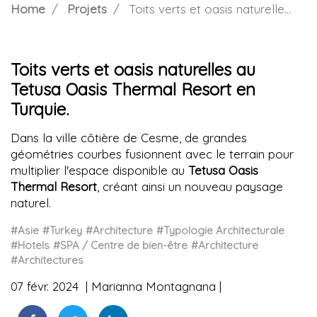
Home
Projets
Toits verts et oasis naturelles au Tetusa Oasis Thermal Resort en Turquie.
Toits verts et oasis naturelles au
Tetusa Oasis Thermal Resort en
Turquie.
Dans la ville côtière de Cesme, de grandes
géométries courbes fusionnent avec le terrain pour
multiplier l'espace disponible au
Tetusa Oasis
Thermal Resort
, créant ainsi un nouveau paysage
naturel.
#Asie
#Turkey
#Architecture
#Typologie Architecturale
#Hotels
#SPA / Centre de bien-être
#Architecture
#Architectures
07 févr. 2024
Marianna Montagnana