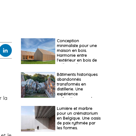
Conception
minimaliste pour une
maison en bois.
Harmonie entre
l'extérieur en bois de
mélèze et le paysage
Bâtiments historiques
abandonnés
transformés en
distillerie. Une
expérience
r la
authentique pour les
visiteurs
Lumière et marbre
pour un crématorium
en Belgique. Une oasis
de paix rythmée par
les formes.
et le