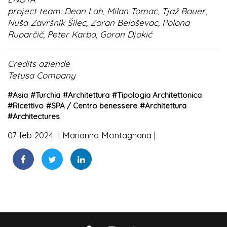
project team: Dean Lah, Milan Tomac, Tjaž Bauer,
Nuša Završnik Šilec, Zoran Beloševac, Polona
Ruparčič, Peter Karba, Goran Djokić
Credits aziende
Tetusa Company
#
Asia
#
Turchia
#
Architettura
#
Tipologia Architettonica
#
Ricettivo
#
SPA / Centro benessere
#
Architettura
#
Architectures
07 feb 2024
Marianna Montagnana