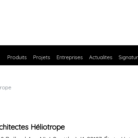
Produits
Projets
Entreprises
Actualites
Signatu
trope
chitectes Héliotrope