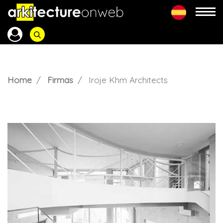
Home
Firmas
Iroje Khm Architects