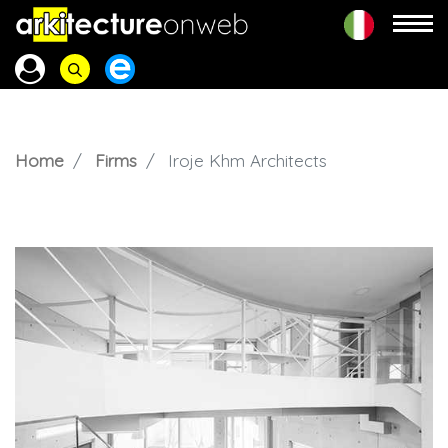
Home
Firms
Iroje Khm Architects