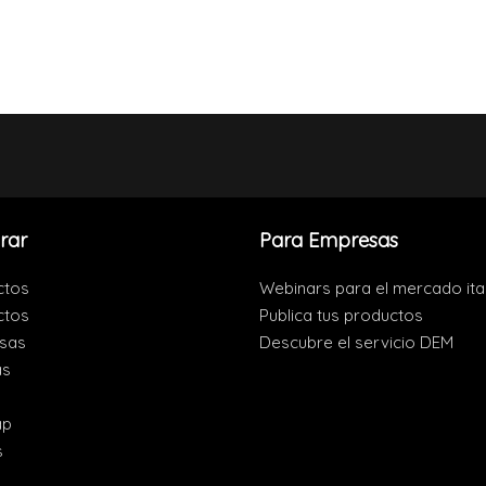
rar
Para Empresas
ctos
Webinars para el mercado ita
ctos
Publica tus productos
sas
Descubre el servicio DEM
as
s
ap
s