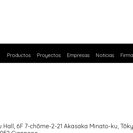
Productos
Proyectos
Empresas
Noticias
Firm
 Hall, 6F 7-chōme-2-21 Akasaka Minato-ku, Tōk