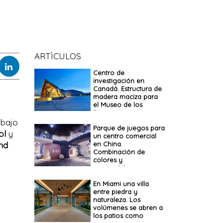
ARTÌCULOS
Centro de
investigación en
Canadá. Estructura de
madera maciza para
el Museo de los
Dinosaurios
abajo
Parque de juegos para
ol
y
un centro comercial
nd
en China.
Combinación de
colores y
composiciones
En Miami una villa
entre piedra y
naturaleza. Los
volúmenes se abren a
los patios como