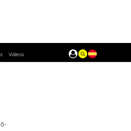
as
Videos
yō-