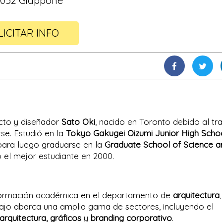
0052 Giappone
LICITAR INFO
ecto y diseñador
Sato Oki
, nacido en Toronto debido al tr
rse. Estudió en la
Tokyo Gakugei Oizumi Junior High Scho
 para luego graduarse en la
Graduate School of Science a
el mejor estudiante en 2000.
formación académica en el departamento de
arquitectura
,
bajo abarca una amplia gama de sectores, incluyendo el
arquitectura, gráficos
y
branding corporativo
.