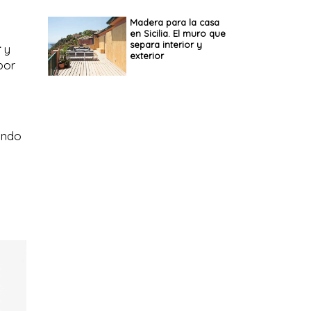
espacios continuos
Madera para la casa
en Sicilia. El muro que
separa interior y
r
y
exterior
por
ando