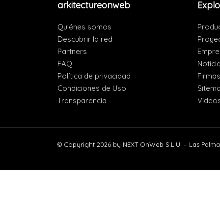
arkitectureonweb
Explo
Quiénes somos
Produ
Descubrir la red
Proye
Partners
Empre
FAQ
Notici
Política de privacidad
Firma
Condiciones de Uso
Sitem
Transparencia
Video
© Copyright 2026 by NEXT OnWeb S.L.U. – Las Palma