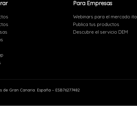
rar
Para Empresas
ctos
Webinars para el mercado ita
ctos
Publica tus productos
sas
Descubre el servicio DEM
as
s
ap
s
s de Gran Canaria. España – ESB76277482