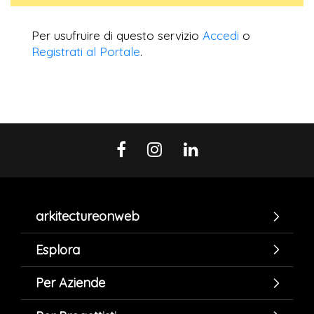
Per usufruire di questo servizio
Accedi
o
Registrati al Portale
.
arkitectureonweb
Esplora
Per Aziende