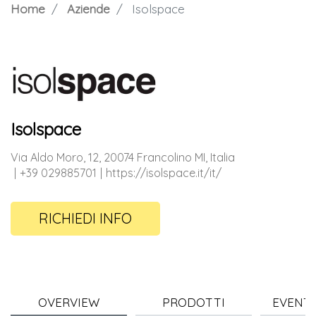
Home
Aziende
Isolspace
Isolspace
Via Aldo Moro, 12, 20074 Francolino MI, Italia
+39 029885701
https://isolspace.it/it/
RICHIEDI INFO
OVERVIEW
PRODOTTI
EVENTI