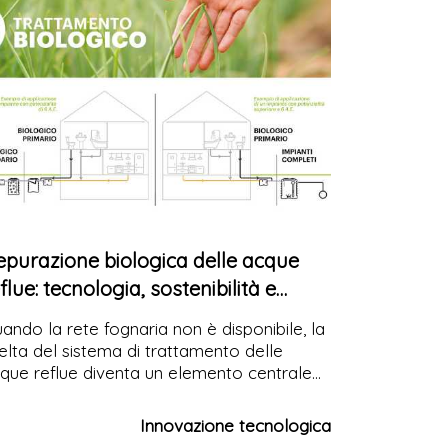
epurazione biologica delle acque
flue: tecnologia, sostenibilità e
uovi sistemi SBR
ando la rete fognaria non è disponibile, la
elta del sistema di trattamento delle
que reflue diventa un elemento centrale
l progetto. Con la linea BioBatch,
arplast propone soluzioni SBR compatte e
Innovazione tecnologica
rtificate che uniscono efficienza