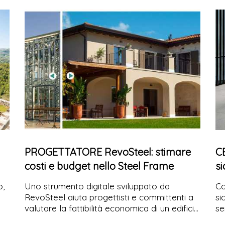
ti
gamma Starplast dedicata alle acque
de
meteoriche risolve entrambe le criticità,
in
integrando i sistemi di trattamento della
prima pioggia con i bacini di laminazione
inPluvio per le grandi portate.
PROGETTATORE RevoSteel: stimare
CE
costi e budget nello Steel Frame
si
p
o,
Uno strumento digitale sviluppato da
Co
RevoSteel aiuta progettisti e committenti a
si
valutare la fattibilità economica di un edificio
se
in Steel Frame fin dalle prime fasi
Gu