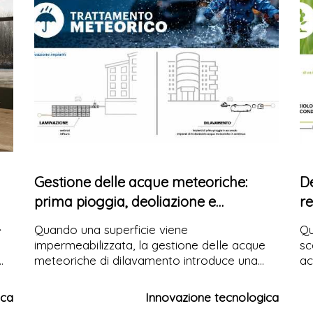
Gestione delle acque meteoriche:
D
prima pioggia, deoliazione e
re
invarianza idraulica
n
-
Quando una superficie viene
Qu
impermeabilizzata, la gestione delle acque
sc
meteoriche di dilavamento introduce una
ac
duplice criticità progettuale, legata sia alle
de
caratteristiche qualitative dello scarico sia
St
ica
Innovazione tecnologica
alla capacità idraulica del corpo ricettore. La
ce