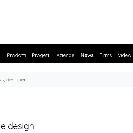
Prodotti
Progetti
Aziende
News
Firms
Video
 e design