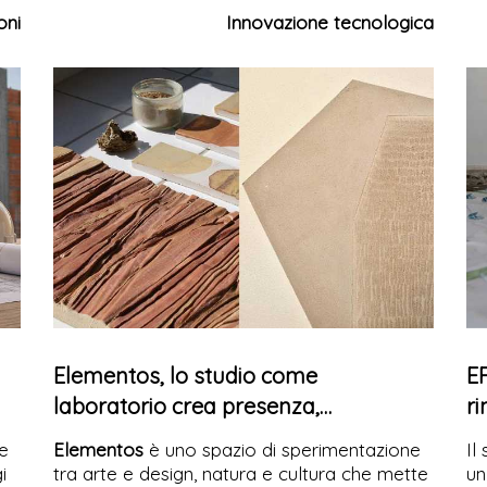
progettuali. Un approccio che mette in
Sp
oni
Innovazione tecnologica
relazione desideri, prestazioni e budget
so
reale, riducendo il divario tra progetto e
ac
costi di costruzione.
ar
co
Elementos, lo studio come
EF
laboratorio crea presenza,
ri
attenzione, ritmo
 e
Elementos
è uno spazio di sperimentazione
Il
i
tra arte e design, natura e cultura che mette
un