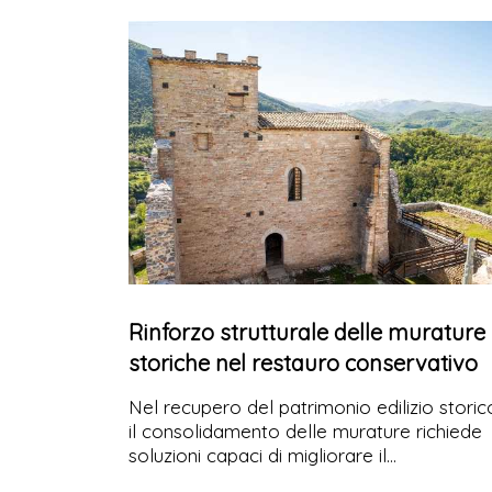
comfort abitativo per rispondere a differen
esigenze architettoniche e impiantistiche.
Rinforzo strutturale delle murature
storiche nel restauro conservativo
Nel recupero del patrimonio edilizio storic
il consolidamento delle murature richiede
soluzioni capaci di migliorare il
comportamento strutturale senza alterare