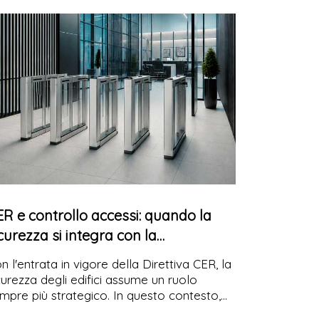
purativa, sostenibilità e semplicità di
stallazione.
R e controllo accessi: quando la
curezza si integra con la
rogettazione
n l'entrata in vigore della Direttiva CER, la
curezza degli edifici assume un ruolo
mpre più strategico. In questo contesto,
nnebo Italia Entrance Control
propone