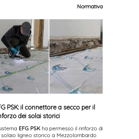
eedStile FLS Ultra Compact, una
Normativa
luzione progettata per integrare
controllo
cessi
, continuità operativa e qualità
chitettonica anche negli spazi più
mplessi e ridotti.
G PSK: il connettore a secco per il
nforzo dei solai storici
 sistema
EFG PSK
ha permesso il rinforzo di
 solaio ligneo storico a Mezzolombardo