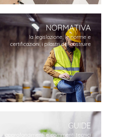
NORMATIVA
la legislazione, le norme e
certificazioni, i pilastri del costruire
GUIDE
approfondimenti e commenti tecnici