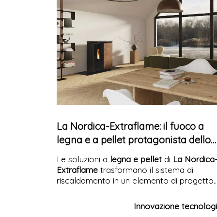
La Nordica-Extraflame: il fuoco a
legna e a pellet protagonista dello
spazio domestico
Le soluzioni a
legna e pellet
di
La Nordica
Extraflame
trasformano il sistema di
riscaldamento in un elemento di progetto.
Dalle stufe ai camini, dagli inserti ai
termoprodotti, una gamma completa che
Innovazione tecnolog
coniuga
efficienza energetica
, design e