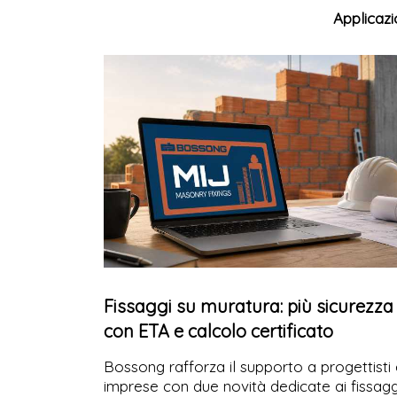
l'aspetto originario delle murature. Con il
Applicazi
sistema NETFIX STEEL MATRIX, CVR
propone una tecnologia per la ristilatura
armata dei giunti che unisce efficacia,
durabilità e compatibilità con le murature
esistenti.
Fissaggi su muratura: più sicurezza
con ETA e calcolo certificato
Bossong rafforza il supporto a progettisti
imprese con due novità dedicate ai fissagg