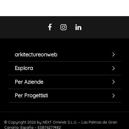
arkitectureonweb
Esplora
Per Aziende
Per Progettisti
© Copyright 2026 by NEXT OnWeb S.L.U. – Las Palmas de Gran
Canaria. España – ESB76277482