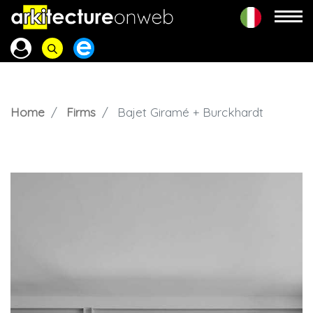
Home
Firms
Bajet Giramé + Burckhardt