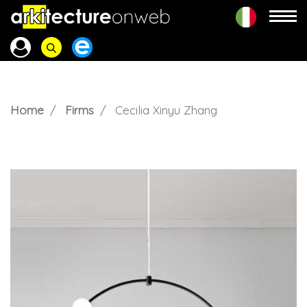
Home
Firms
Cecilia Xinyu Zhang