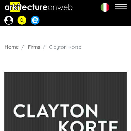
Home
Firms
Clayton Korte