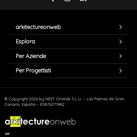
arkitectureonweb
Esplora
Per Aziende
Per Progettisti
© Copyright 2026 by NEXT OnWeb S.L.U. – Las Palmas de Gran
Canaria. España – ESB76277482