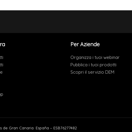
ra
Per Aziende
ti
Organizza i tuoi webinar
ti
Pubblica i tuoi prodotti
de
Scopri il servizio DEM
ap
s de Gran Canaria. España – ESB76277482