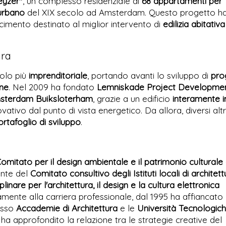
eyzer"
, un complesso residenziale di
68 appartamenti per
urbano
del XIX secolo ad Amsterdam. Questo progetto h
scimento destinato al miglior intervento di
edilizia abitativa
ura
uolo più
imprenditoriale
, portando avanti lo sviluppo di
pro
one
. Nel 2009 ha fondato
Lemniskade Project Developme
Amsterdam Buiksloterham
, grazie a un edificio
interamente i
vativo dal punto di vista energetico. Da allora, diversi altr
ortafoglio di sviluppo
.
omitato per il design ambientale e il patrimonio culturale 
ente del
Comitato consultivo degli Istituti locali di architett
linare per l'architettura, il design e la cultura elettronica
lamente alla carriera professionale, dal 1995 ha affiancato
resso
Accademie di Architettura
e le
Università Tecnologich
, ha approfondito la relazione tra le strategie creative del