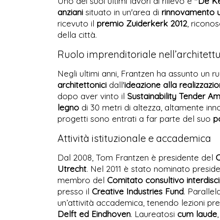
Uno dei suoi ultimi lavori di rilievo è
"De K
anziani
situato in un'area di
rinnovamento 
ricevuto il
premio Zuiderkerk 2012
, ricono
della città.
Ruolo imprenditoriale nell’architett
Negli ultimi anni, Frantzen ha assunto un r
architettonici
dall'
ideazione alla realizzazi
dopo aver vinto il
Sustainability Tender 
legno
di 30 metri di altezza, altamente inno
progetti sono entrati a far parte del suo
p
Attività istituzionale e accademica
Dal 2008, Tom Frantzen è presidente del
C
Utrecht
. Nel 2011 è stato nominato presid
membro del
Comitato consultivo interdiscip
presso il
Creative Industries Fund
. Paralle
un’attività accademica, tenendo lezioni p
Delft ed Eindhoven
. Laureatosi
cum laude