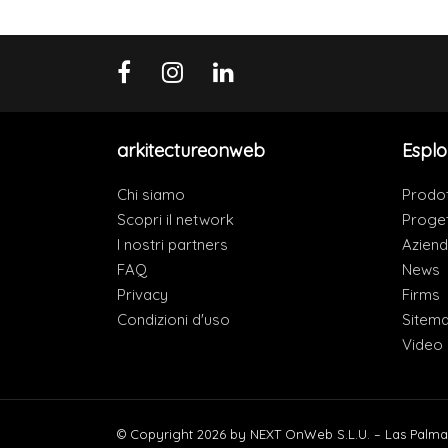
arkitectureonweb
Esplo
Chi siamo
Prodot
Scopri il network
Proget
I nostri partners
Azien
FAQ
News
Privacy
Firms
Condizioni d'uso
Sitem
Video
© Copyright 2026 by NEXT OnWeb S.L.U. – Las Palma