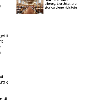
Library. L'architettura
a
storica viene rivisitata
getti
nt
n
i
di
ura
e
e di