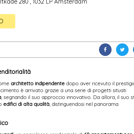
tkade 280 , 1032 LP Amsterdam
FO
nditorialità
 come
architetto indipendente
dopo aver ricevuto il prestig
scimento è arrivato grazie a una serie di progetti situati
a
, segnando il suo approccio innovativo. Da allora, il suo s
to
edifici di alta qualità
, distinguendosi nel panorama
ico