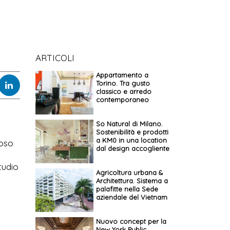
ARTICOLI
Appartamento a
Torino. Tra gusto
classico e arredo
contemporaneo
So Natural di Milano.
Sostenibilità e prodotti
a KM0 in una location
ioso
dal design accogliente
tudio
Agricoltura urbana &
Architettura. Sistema a
palafitte nella Sede
aziendale del Vietnam
Nuovo concept per la
New York Public