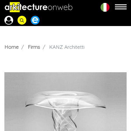
Home
Firms
KANZ Architetti