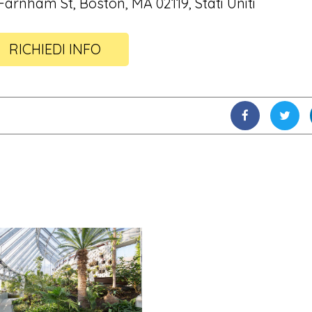
 Farnham St, Boston, MA 02119, Stati Uniti
RICHIEDI INFO