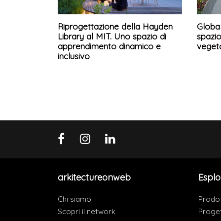
Riprogettazione della Hayden
Globa
Library al MIT. Uno spazio di
spazio
apprendimento dinamico e
veget
inclusivo
arkitectureonweb
Esplo
Chi siamo
Prodot
Scopri il network
Proget