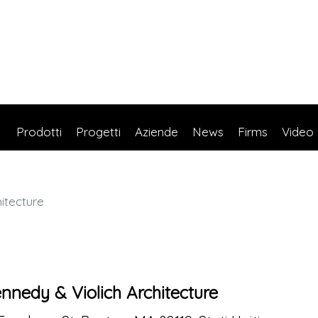
Prodotti
Progetti
Aziende
News
Firms
Video
itecture
nnedy & Violich Architecture