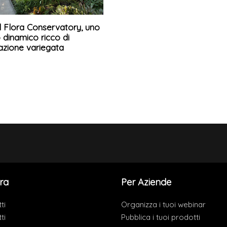
l Flora Conservatory, uno
 dinamico ricco di
azione variegata
ra
Per Aziende
ti
Organizza i tuoi webinar
ti
Pubblica i tuoi prodotti