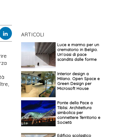
ARTICOLI
Luce e marmo per un
crematorio in Belgio.
Un'oasi di pace
ire
scandita dalle forme
rza
Interior design a
tà
Milano. Open Space e
tre,
Green Design per
Microsoft House
Ponte della Pace a
Tiblisi. Architettura
simbolica per
connettere Territorio e
Società
Edificio scolastico