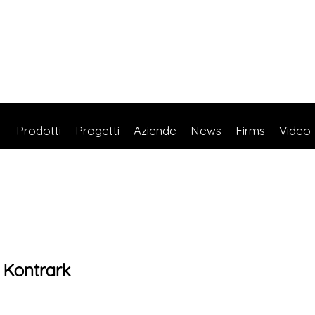
Prodotti
Progetti
Aziende
News
Firms
Video
Kontrark