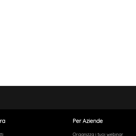
ra
Per Aziende
ti
Organizza i tuoi webinar