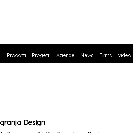
Prodotti
Progetti
Aziende
News
Firms
Video
granja Design