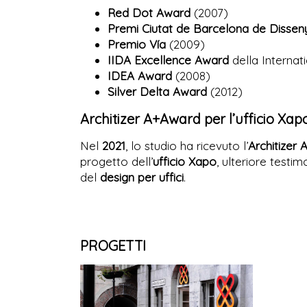
Red Dot Award
(2007)
Premi Ciutat de Barcelona de Dissen
Premio Vía
(2009)
IIDA Excellence Award
della Internat
IDEA Award
(2008)
Silver Delta Award
(2012)
Architizer A+Award per l’ufficio Xap
Nel
2021
, lo studio ha ricevuto l’
Architizer
progetto dell’
ufficio Xapo
, ulteriore testi
del
design per uffici
.
PROGETTI