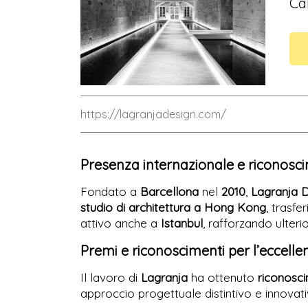
Ca
https://lagranjadesign.com/
Presenza internazionale e riconosc
Fondato a
Barcellona
nel
2010
,
Lagranja 
studio di architettura a Hong Kong
, trasf
attivo anche a
Istanbul
, rafforzando ulter
Premi e riconoscimenti per l’eccell
Il lavoro di
Lagranja
ha ottenuto
riconosci
approccio progettuale distintivo e innovativo