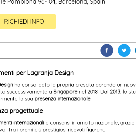
lle Pamplona 96-104, Barcelona, Spain
RICHIEDI INFO
imenti per Lagranja Design
Design
ha consolidato la propria crescita aprendo un nuo
erito successivamente a
Singapore
nel 2018. Dal
2013
, lo st
iormente la sua
presenza internazionale
.
enza progettuale
menti internazionali
e consensi in ambito nazionale, grazie
. Tra i premi più prestigiosi ricevuti figurano: