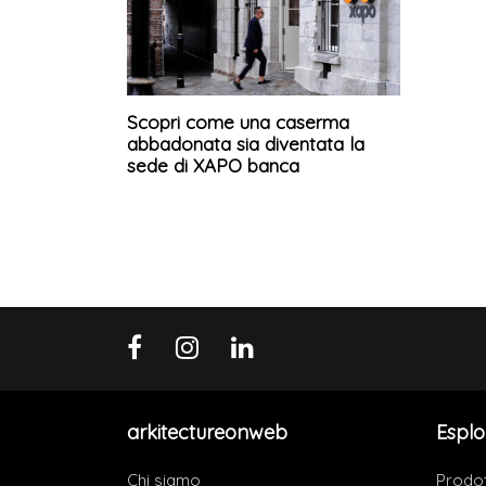
Scopri come una caserma
abbadonata sia diventata la
sede di XAPO banca
arkitectureonweb
Esplo
Chi siamo
Prodot