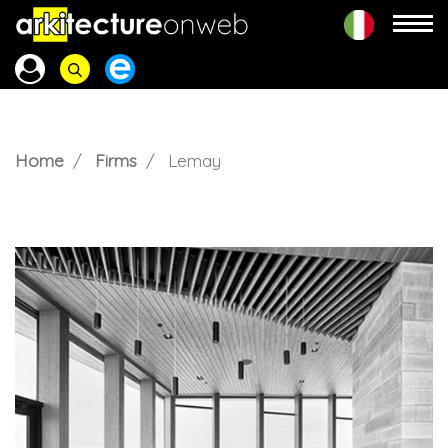
Home
Firms
Lemay