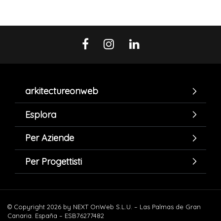
arkitectureonweb
Esplora
Per Aziende
Per Progettisti
© Copyright 2026 by NEXT OnWeb S.L.U. – Las Palmas de Gran
Canaria. España – ESB76277482