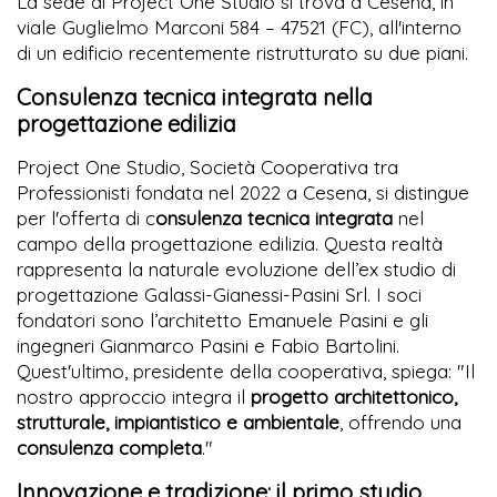
La sede di Project One Studio si trova a Cesena, in
viale Guglielmo Marconi 584 – 47521 (FC), all'interno
di un edificio recentemente ristrutturato su due piani.
Consulenza tecnica integrata nella
progettazione edilizia
Project One Studio, Società Cooperativa tra
Professionisti fondata nel 2022 a Cesena, si distingue
per l'offerta di c
onsulenza tecnica integrata
nel
campo della progettazione edilizia. Questa realtà
rappresenta la naturale evoluzione dell’ex studio di
progettazione Galassi-Gianessi-Pasini Srl. I soci
fondatori sono l’architetto Emanuele Pasini e gli
ingegneri Gianmarco Pasini e Fabio Bartolini.
Quest'ultimo, presidente della cooperativa, spiega: "Il
nostro approccio integra il
progetto architettonico,
strutturale, impiantistico e ambientale
, offrendo una
consulenza completa
."
Innovazione e tradizione: il primo studio